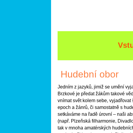
Vst
Hudební obor
Jedním z jazyků, jimiž se umění vy
Brzkové je předat žákům takové věd
vnímat svět kolem sebe, vyjadřovat 
epoch a žánrů, či samostatně s hud
setkáváme na řadě úrovní – naši abs
(např. Plzeňská filharmonie, Divadlo
tak v mnoha amatérských hudebních