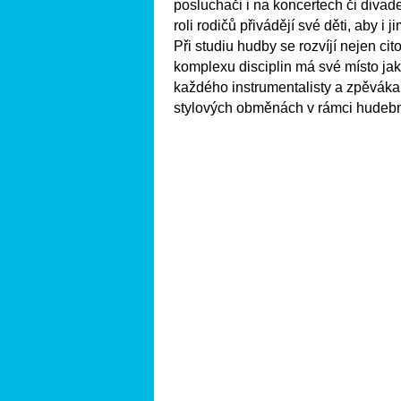
posluchači i na koncertech či divad
roli rodičů přivádějí své děti, aby i
Při studiu hudby se rozvíjí nejen ci
komplexu disciplin má své místo ja
každého instrumentalisty a zpěváka, 
stylových obměnách v rámci hudební