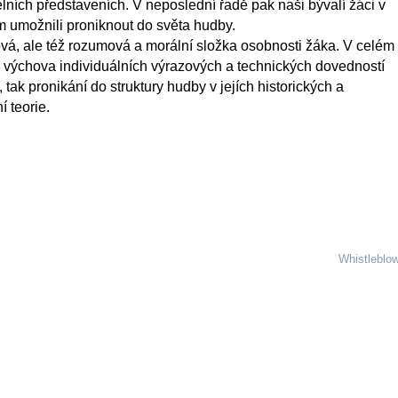
elních představeních. V neposlední řadě pak naši bývalí žáci v
 jim umožnili proniknout do světa hudby.
tová, ale též rozumová a morální složka osobnosti žáka. V celém
k výchova individuálních výrazových a technických dovedností
tak pronikání do struktury hudby v jejích historických a
 teorie.
Whistleblo