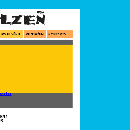
RY III. VĚKU
KE STAŽENÍ
KONTAKTY
RNÝ
OR