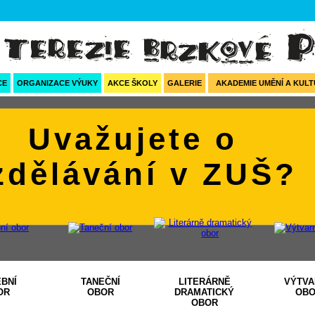
CE
ORGANIZACE VÝUKY
AKCE ŠKOLY
GALERIE
AKADEMIE UMĚNÍ A KULTU
Uvažujete o
zdělávání v ZUŠ?
BNÍ
TANEČNÍ
LITERÁRNĚ
VÝTVA
OR
OBOR
DRAMATICKÝ
OB
OBOR